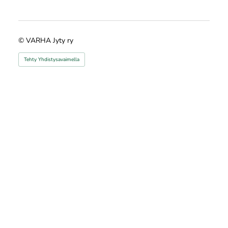
©
VARHA Jyty ry
Tehty Yhdistysavaimella